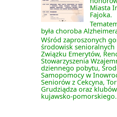
honorow
Miasta I
Fajoka.
Tematem
była choroba Alzheimer
Wśród zaproszonych gośc
środowisk senioralnych 
Związku Emerytów, Renc
Stowarzyszenia Wzajem
dziennego pobytu, Śr
Samopomocy w Inowroc
Seniorów z Cekcyna, To
Grudziądza oraz klubów
kujawsko-pomorskiego.