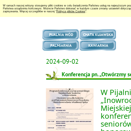
W ramach naszej witryny stosujemy pliki cookies w celu świadczenia Państwu usług na najwyższym po
Państwa urządzeniu końcowym. Możecie Państwo dokonać w każdym czasie zmiany ustawień dotyczących 
zapisywania. Więcej szczegółów w naszej "
Polityce plików Cookies
".
PIJALNIA WÓD
CHATA KUJAWSKA
PALMIARNIA
KAWIARNIA
2024-09-02
Konferencja pn. „Otwórzmy s
W Pijaln
„Inowroc
Miejskie
konferen
seniorów