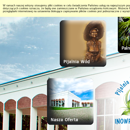
W ramach naszej witryny stosujemy pliki cookies w celu świadczenia Państwu usług na najwyższym po
dotyczących cookies oznacza, że będą one zamieszczane w Państwa urządzeniu końcowym. Możecie P
przeglądarki internetowej na ustawienia blokujące zapisywanie plików cookies jest jednoznaczne z wyr