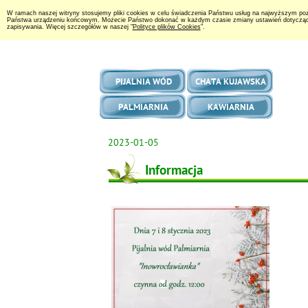
W ramach naszej witryny stosujemy pliki cookies w celu świadczenia Państwu usług na najwyższym po
Państwa urządzeniu końcowym. Możecie Państwo dokonać w każdym czasie zmiany ustawień dotyczących 
zapisywania. Więcej szczegółów w naszej "
Polityce plików Cookies
".
PIJALNIA WÓD
CHATA KUJAWSKA
PALMIARNIA
KAWIARNIA
2023-01-05
Informacja