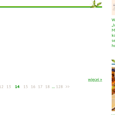
W
„
M
k
s
h
więcej »
12
13
14
15
16
17
18
...
128
>>