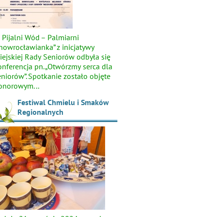
 Pijalni Wód – Palmiarni
Inowrocławianka” z inicjatywy
iejskiej Rady Seniorów odbyła się
onferencja pn. „Otwórzmy serca dla
eniorów”. Spotkanie zostało objęte
onorowym...
Festiwal Chmielu i Smaków
Regionalnych