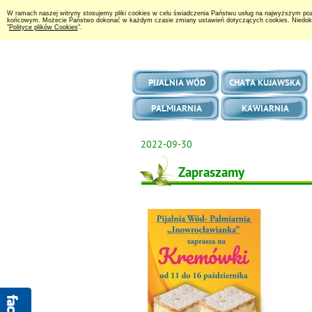
W ramach naszej witryny stosujemy pliki cookies w celu świadczenia Państwu usług na najwyższym po
końcowym. Możecie Państwo dokonać w każdym czasie zmiany ustawień dotyczących cookies. Niedokonan
"
Polityce plików Cookies
".
PIJALNIA WÓD
CHATA KUJAWSKA
PALMIARNIA
KAWIARNIA
2022-09-30
Zapraszamy