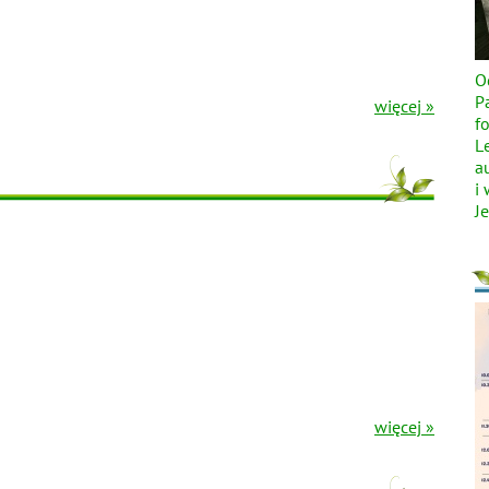
O
P
więcej »
f
L
a
i
Je
więcej »