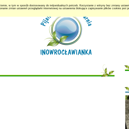
ziomie, w tym w sposób dostosowany do indywidualnych potrzeb. Korzystanie z witryny bez zmiany usta
ie zmian ustawień przeglądarki internetowej na ustawienia blokujące zapisywanie plików cookies jest 