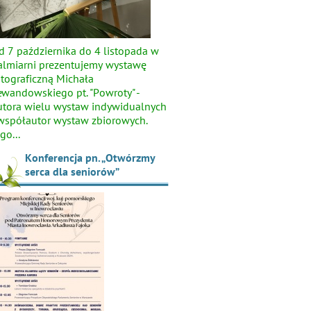
d 7 października do 4 listopada w
almiarni prezentujemy wystawę
otograficzną Michała
ewandowskiego pt. "Powroty" -
utora wielu wystaw indywidualnych
 współautor wystaw zbiorowych.
go...
Konferencja pn. „Otwórzmy
serca dla seniorów”